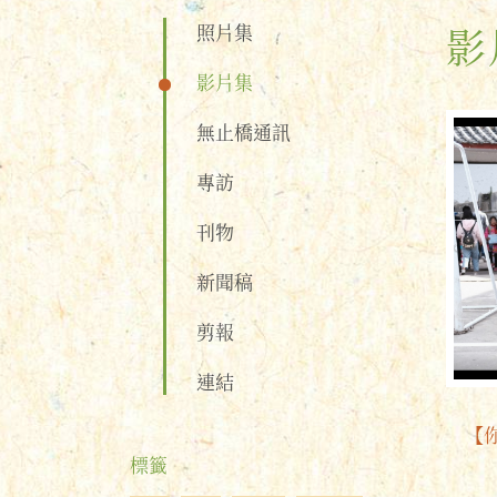
照片集
影
影片集
無止橋通訊
專訪
刊物
新聞稿
剪報
連結
【
標籤