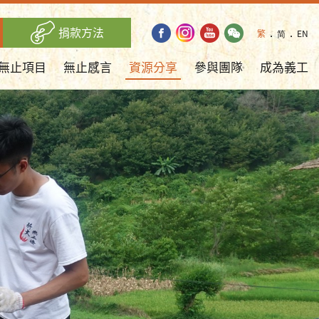
捐款方法
繁
．
简
．
EN
無止項目
無止感言
資源分享
參與團隊
成為義工