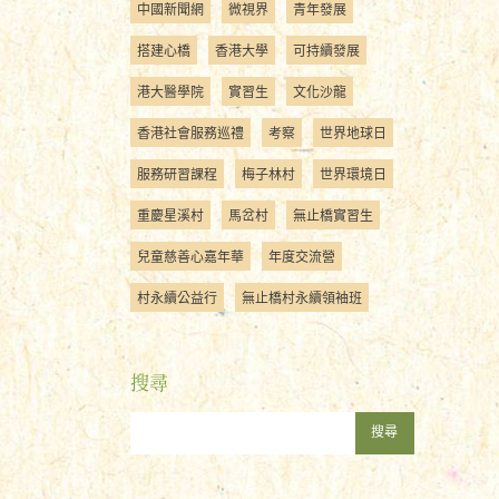
中國新聞網
微視界
青年發展
搭建心橋
香港大學
可持續發展
港大醫學院
實習生
文化沙龍
香港社會服務巡禮
考察
世界地球日
服務研習課程
梅子林村
世界環境日
重慶星溪村
馬岔村
無止橋實習生
兒童慈善心嘉年華
年度交流營
村永續公益行
無止橋村永續領袖班
搜尋
搜尋