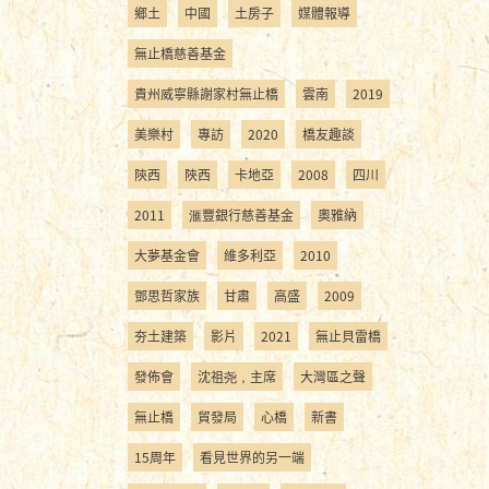
鄉土
中國
土房子
媒體報導
無止橋慈善基金
貴州威寧縣謝家村無止橋
雲南
2019
美樂村
專訪
2020
橋友趣談
陝西
陜西
卡地亞
2008
四川
2011
滙豐銀行慈善基金
奧雅納
大夢基金會
維多利亞
2010
鄧思哲家族
甘肅
高盛
2009
夯土建築
影片
2021
無止貝雷橋
發佈會
沈祖尧，主席
大灣區之聲
無止橋
貿發局
心橋
新書
15周年
看見世界的另一端