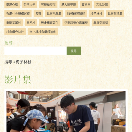
搭建心橋
香港大學
可持續發展
港大醫學院
實習生
文化沙龍
香港社會服務巡禮
考察
世界地球日
服務研習課程
梅子林村
世界環境日
重慶星溪村
馬岔村
無止橋實習生
兒童慈善心嘉年華
年度交流營
村永續公益行
無止橋村永續領袖班
搜尋
搜尋
搜尋 #梅子林村
影片集