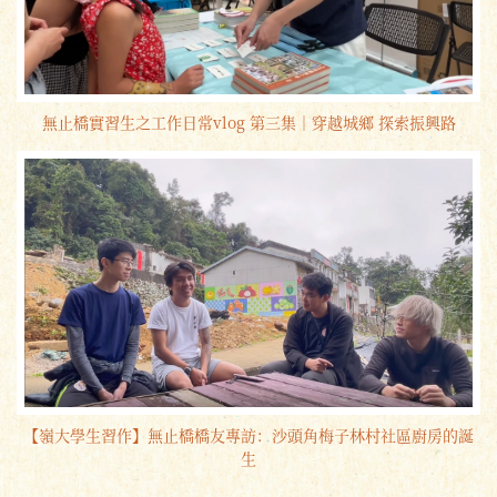
無止橋實習生之工作日常vlog 第三集｜穿越城鄉 探索振興路
【嶺大學生習作】無止橋橋友專訪：沙頭角梅子林村社區廚房的誕
生