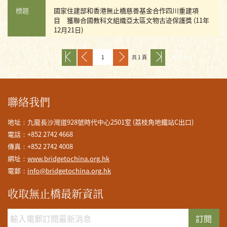
標題
國家住建部和香港無止橋慈善基金合作四川重建項
目 獲聯合國教科文組織亞太區文物古迹保護獎 (11年
12月21日)
共 1 頁
聯絡我們
地址：九龍長沙灣道928號時代中心2501室 (荔枝角地鐵站C出口)
電話：+852 2742 4668
傳真：+852 2742 4008
網址：
www.bridgetochina.org.hk
電郵：
info@bridgetochina.org.hk
收取無止橋最新資訊
訂閱