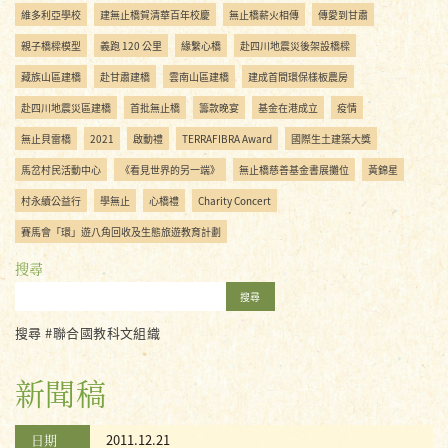
維多利亞學校
建無止橋賀清華百年校慶
無止橋薪火相傳
傳愛到甘肅
親子橋樑模型
義跑 120 公里
緣繫心橋
赴四川地震災後架設橋樑
藏族山區建橋
赴甘肅建橋
雲南山區建橋
建成首間環保樣板農房
赴四川地震災區建橋
首批無止橋
籌款晚宴
基金在港成立
疫情
無止貝雷橋
2021
啟動禮
TERRAFIBRA Award
國際生土建築大獎
馬岔村民活動中心
《看見世界的另一端》
無止橋慈善基金書展攤位
黃錦星
村永續公益行
學無止
心橋禮
Charity Concert
賽馬會「環」遊八角回收及生態旅遊教育計劃
搜尋
搜尋
搜尋 #聯合國教科文組織
新聞稿
日期
2011.12.21