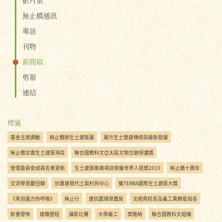
無止橋通訊
專訪
刊物
新聞稿
剪報
連結
標籤
基金主席調動
無止橋辦生土建築展
展示生土營建傳統與最新發展
無止橋甘肅生土建築項目
聯合國教科文亞太區文物古跡保護獎
管理委員會成員名單更新
生土建築推廣項目榮獲世界人居獎2019
無止橋十周年
交流學習慶回歸
甘肅建現代土製村民中心
獲TERRA國際生土建築大獎
《來自遠方的呼喚》
無止行
建抗震環保農房
沈祖堯校長及義工黃錦星局長
新書發佈
建橋歷程
攝影比賽
大學義工
奧雅納
聯合國教科文組織