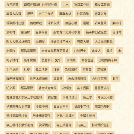
青年培育
路德會石湖社區發展計劃
上水
項目工作組
橋友工作組
年青人心聲
視野
木工工作坊
廢棄木材
社區廚房
鄉郊復育
低碳鄉村建設
兩地鄉建
深耕永續
廣搭心橋
通關
項目重啟
東川村
清峪村
星溪村
服務學習
兩地青年交流和學習
梅子林口述歷史
谷埔村
理大大學設計學院
黃錦星
沙頭角梅子林村
嶺南大學
人文藝術科系
商學院
服務業學習
嶺南大學服務研習處
口述歷史
客家人
尋根
家
梅子林村
新年快樂
農曆新年. 兔年
沙頭角
修復古道
沙頭角梅子林
手作步道
社聯
義工活動
谷埔
急救課程
榕樹凹
荔枝窩
服務研習課程
世界水資源日
導賞團
急救證書課程
內地考察團
北京
紀文鳳
服務研習
香港浸會大學
高科院
義工招募
重慶星溪村
香港浸會大學無止學社創籽
實習生
世界環境日
無止學
年度交流營
兒童慈善心嘉年華
今日中國
甘肅馬岔村
甘肅毛寺村
陝西清峪村
鄉村振興研討會
無止橋實習生
河北小窩鋪村
全國生態日
無止橋村永續領袖班
資深橋友
無止橋團隊
行無止
村永續公益行