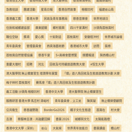
香港恒生大學
香港科技大學
港大醫學院
香港珠海學院
韶關新龍村
急救培訓
團建活動
星島日報
香港自然故事
榕樹凹村
福建嵛山島
香港義工獎
香港大學
民政及青年事務局
慈善音樂會
世界地球日
住房和城鄉建設部
廣東韶關
鄉村振興
四川干家溝村
沙頭角荔枝窩村
職位空缺
獎項
愛心獎
十如對話
荔枝窩村
安徽程沖村
世界城市論壇
青年委員會
管理委員會
西貢海藝術節
香港城市大學
訪問
裝修
荔枝窩自然管理協議
慈善午宴
S+高峰會暨博覽
媒體報道
陝西橋山村
重慶大塘村
招聘
河北
回收及可持續旅遊教育大使
#恒生大學
港大醫學院 無止橋實習生 增潤學年展覽
「環」遊八角回收及生態旅遊教育計劃 大使
梅子林村 荔枝窩村
賽馬會「環」遊八角回收及生態旅遊教育計劃
義工活動 沙頭角 榕樹凹村
香港中文大學
港大醫學院 無止橋實習生
服務研習 香港大學 馬岔村 清峪村
青年委員會，义工奖
陳英凝
無止橋榮譽顧問
公共衛生
慈善越野跑
BorderGo2026
親子文化生態遊
荔窩在
村大使
吉澳
華服映吉澳・共融慶回歸
書展 2026
城鄉與文化
太陽能路燈
香港中文大學（深圳）
嵛山
大氣候
世界青年技能日
書展講座
橋山村