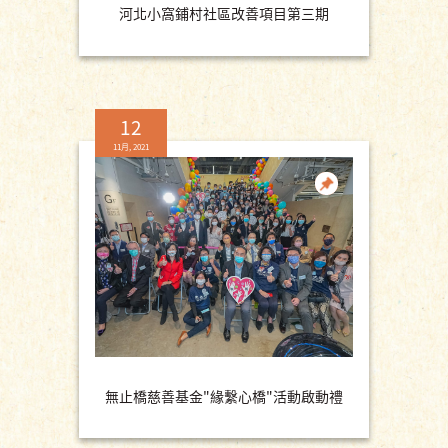
河北小窩鋪村社區改善項目第三期
12
11月, 2021
無止橋慈善基金"緣繫心橋"活動啟動禮