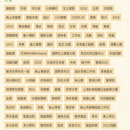
鍾逸傑
手冊
河北省
小窩鋪村
生土建築
2020
主席
沈祖堯
無止貝雷橋
建造手冊
設計
人行便橋
COVID-19
雲南
影片
2018
2019
橋友趣談
專訪
陝西
馬岔
分享
甘肅
領袖
報章
媒體報導
動人橋影
攝影比賽
發佈會
工作坊
活動
項目
祝福
2021
考察
義工服務
通訊
馬岔.甘肅
本地義工服務
旅情
緣繫心橋
啟動禮
TERRAFIBRA Award
國際生土建築大獎
馬岔村民活動中心
年度回顧
活動回顧
疫情
2022
社區民生改善
木櫈
梅子林
書展2022
看見世界的另一端
無止橋會訊
國際青年日
設計思維工作坊
青峰戲台
港大醫科生
小窩鋪
虎地坳村
恒生大學
無止橋
香港大學
醫學院
增潤學年展覽
科大
貝雷橋
展覽
同濟大學
上海社會組織公益創業大賽
金獎
統籌會
中國新聞網
微視界
青年發展
搭建心橋
可持續發展
馬岔村
氣候變化
市集
無止學堂
集思會
無止貝雷橋組裝工作坊
青年委員
聖誕派對
聖誕預熱
復修古道
營地建設
青年
專上學生
多元參與
多元學科
鄉郊保育
客家
飲食文化
聖誕快樂
2022回顧