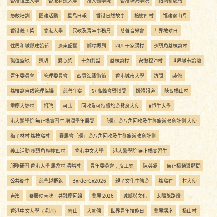
香港恒生大學
香港科技大學
港大醫學院
香港珠海學院
韶關新龍村
急救培訓
團建活動
星島日報
香港自然故事
榕樹凹村
福建嵛山島
香港義工獎
香港大學
民政及青年事務局
慈善音樂會
世界地球日
住房和城鄉建設部
廣東韶關
鄉村振興
四川干家溝村
沙頭角荔枝窩村
職位空缺
獎項
愛心獎
十如對話
荔枝窩村
安徽程沖村
世界城市論壇
青年委員會
管理委員會
西貢海藝術節
香港城市大學
訪問
裝修
荔枝窩自然管理協議
慈善午宴
S+高峰會暨博覽
媒體報道
陝西橋山村
重慶大塘村
招聘
河北
回收及可持續旅遊教育大使
#恒生大學
港大醫學院 無止橋實習生 增潤學年展覽
「環」遊八角回收及生態旅遊教育計劃 大使
梅子林村 荔枝窩村
賽馬會「環」遊八角回收及生態旅遊教育計劃
義工活動 沙頭角 榕樹凹村
香港中文大學
港大醫學院 無止橋實習生
服務研習 香港大學 馬岔村 清峪村
青年委員會，义工奖
陳英凝
無止橋榮譽顧問
公共衛生
慈善越野跑
BorderGo2026
親子文化生態遊
荔窩在
村大使
吉澳
華服映吉澳・共融慶回歸
書展 2026
城鄉與文化
太陽能路燈
香港中文大學（深圳）
嵛山
大氣候
世界青年技能日
書展講座
橋山村