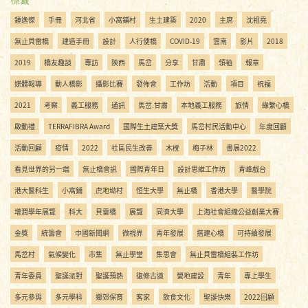
鍾逸傑
手冊
河北省
小窩鋪村
生土建築
2020
主席
沈祖堯
無止貝雷橋
建造手冊
設計
人行便橋
COVID-19
雲南
影片
2018
2019
橋友趣談
專訪
陝西
馬岔
分享
甘肅
領袖
報章
媒體報導
動人橋影
攝影比賽
發佈會
工作坊
活動
項目
祝福
2021
考察
義工服務
通訊
馬岔.甘肅
本地義工服務
旅情
緣繫心橋
啟動禮
TERRAFIBRA Award
國際生土建築大獎
馬岔村民活動中心
年度回顧
活動回顧
疫情
2022
社區民生改善
木櫈
梅子林
書展2022
看見世界的另一端
無止橋會訊
國際青年日
設計思維工作坊
青峰戲台
港大醫科生
小窩鋪
虎地坳村
恒生大學
無止橋
香港大學
醫學院
增潤學年展覽
科大
貝雷橋
展覽
同濟大學
上海社會組織公益創業大賽
金獎
統籌會
中國新聞網
微視界
青年發展
搭建心橋
可持續發展
馬岔村
氣候變化
市集
無止學堂
集思會
無止貝雷橋組裝工作坊
青年委員
聖誕派對
聖誕預熱
復修古道
營地建設
青年
專上學生
多元參與
多元學科
鄉郊保育
客家
飲食文化
聖誕快樂
2022回顧