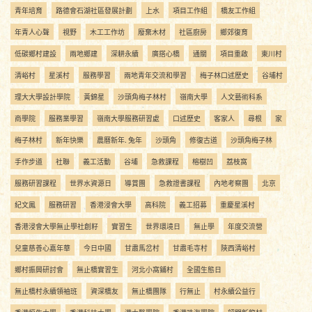
青年培育
路德會石湖社區發展計劃
上水
項目工作組
橋友工作組
年青人心聲
視野
木工工作坊
廢棄木材
社區廚房
鄉郊復育
低碳鄉村建設
兩地鄉建
深耕永續
廣搭心橋
通關
項目重啟
東川村
清峪村
星溪村
服務學習
兩地青年交流和學習
梅子林口述歷史
谷埔村
理大大學設計學院
黃錦星
沙頭角梅子林村
嶺南大學
人文藝術科系
商學院
服務業學習
嶺南大學服務研習處
口述歷史
客家人
尋根
家
梅子林村
新年快樂
農曆新年. 兔年
沙頭角
修復古道
沙頭角梅子林
手作步道
社聯
義工活動
谷埔
急救課程
榕樹凹
荔枝窩
服務研習課程
世界水資源日
導賞團
急救證書課程
內地考察團
北京
紀文鳳
服務研習
香港浸會大學
高科院
義工招募
重慶星溪村
香港浸會大學無止學社創籽
實習生
世界環境日
無止學
年度交流營
兒童慈善心嘉年華
今日中國
甘肅馬岔村
甘肅毛寺村
陝西清峪村
鄉村振興研討會
無止橋實習生
河北小窩鋪村
全國生態日
無止橋村永續領袖班
資深橋友
無止橋團隊
行無止
村永續公益行