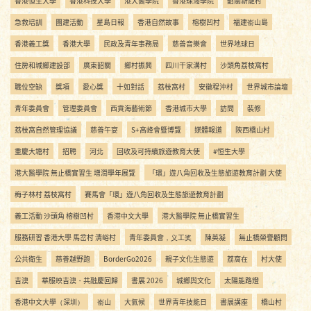
香港恒生大學
香港科技大學
港大醫學院
香港珠海學院
韶關新龍村
急救培訓
團建活動
星島日報
香港自然故事
榕樹凹村
福建嵛山島
香港義工獎
香港大學
民政及青年事務局
慈善音樂會
世界地球日
住房和城鄉建設部
廣東韶關
鄉村振興
四川干家溝村
沙頭角荔枝窩村
職位空缺
獎項
愛心獎
十如對話
荔枝窩村
安徽程沖村
世界城市論壇
青年委員會
管理委員會
西貢海藝術節
香港城市大學
訪問
裝修
荔枝窩自然管理協議
慈善午宴
S+高峰會暨博覽
媒體報道
陝西橋山村
重慶大塘村
招聘
河北
回收及可持續旅遊教育大使
#恒生大學
港大醫學院 無止橋實習生 增潤學年展覽
「環」遊八角回收及生態旅遊教育計劃 大使
梅子林村 荔枝窩村
賽馬會「環」遊八角回收及生態旅遊教育計劃
義工活動 沙頭角 榕樹凹村
香港中文大學
港大醫學院 無止橋實習生
服務研習 香港大學 馬岔村 清峪村
青年委員會，义工奖
陳英凝
無止橋榮譽顧問
公共衛生
慈善越野跑
BorderGo2026
親子文化生態遊
荔窩在
村大使
吉澳
華服映吉澳・共融慶回歸
書展 2026
城鄉與文化
太陽能路燈
香港中文大學（深圳）
嵛山
大氣候
世界青年技能日
書展講座
橋山村