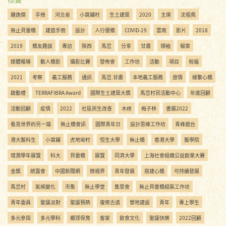
鍾逸傑
手冊
河北省
小窩鋪村
生土建築
2020
主席
沈祖堯
無止貝雷橋
建造手冊
設計
人行便橋
COVID-19
雲南
影片
2018
2019
橋友趣談
專訪
陝西
馬岔
分享
甘肅
領袖
報章
媒體報導
動人橋影
攝影比賽
發佈會
工作坊
活動
項目
祝福
2021
考察
義工服務
通訊
馬岔.甘肅
本地義工服務
旅情
緣繫心橋
啟動禮
TERRAFIBRA Award
國際生土建築大獎
馬岔村民活動中心
年度回顧
活動回顧
疫情
2022
社區民生改善
木櫈
梅子林
書展2022
看見世界的另一端
無止橋會訊
國際青年日
設計思維工作坊
青峰戲台
港大醫科生
小窩鋪
虎地坳村
恒生大學
無止橋
香港大學
醫學院
增潤學年展覽
科大
貝雷橋
展覽
同濟大學
上海社會組織公益創業大賽
金獎
統籌會
中國新聞網
微視界
青年發展
搭建心橋
可持續發展
馬岔村
氣候變化
市集
無止學堂
集思會
無止貝雷橋組裝工作坊
青年委員
聖誕派對
聖誕預熱
復修古道
營地建設
青年
專上學生
多元參與
多元學科
鄉郊保育
客家
飲食文化
聖誕快樂
2022回顧