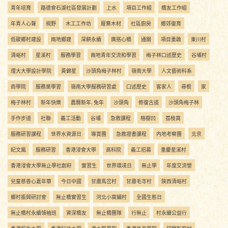
青年培育
路德會石湖社區發展計劃
上水
項目工作組
橋友工作組
年青人心聲
視野
木工工作坊
廢棄木材
社區廚房
鄉郊復育
低碳鄉村建設
兩地鄉建
深耕永續
廣搭心橋
通關
項目重啟
東川村
清峪村
星溪村
服務學習
兩地青年交流和學習
梅子林口述歷史
谷埔村
理大大學設計學院
黃錦星
沙頭角梅子林村
嶺南大學
人文藝術科系
商學院
服務業學習
嶺南大學服務研習處
口述歷史
客家人
尋根
家
梅子林村
新年快樂
農曆新年. 兔年
沙頭角
修復古道
沙頭角梅子林
手作步道
社聯
義工活動
谷埔
急救課程
榕樹凹
荔枝窩
服務研習課程
世界水資源日
導賞團
急救證書課程
內地考察團
北京
紀文鳳
服務研習
香港浸會大學
高科院
義工招募
重慶星溪村
香港浸會大學無止學社創籽
實習生
世界環境日
無止學
年度交流營
兒童慈善心嘉年華
今日中國
甘肅馬岔村
甘肅毛寺村
陝西清峪村
鄉村振興研討會
無止橋實習生
河北小窩鋪村
全國生態日
無止橋村永續領袖班
資深橋友
無止橋團隊
行無止
村永續公益行