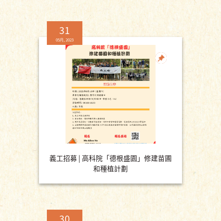
31
05月, 2023
義工招募 | 高科院「德根盛園」修建苗圃
和種植計劃
30