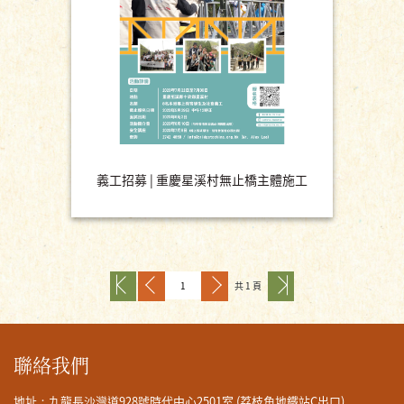
義工招募 | 重慶星溪村無止橋主體施工
共 1 頁
聯絡我們
地址：九龍長沙灣道928號時代中心2501室 (荔枝角地鐵站C出口)