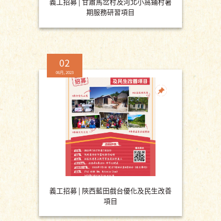
義工招募 | 甘肅馬岔村及河北小窩鋪村暑
期服務研習項目
02
06月, 2023
義工招募 | 陝西藍田戲台優化及民生改善
項目