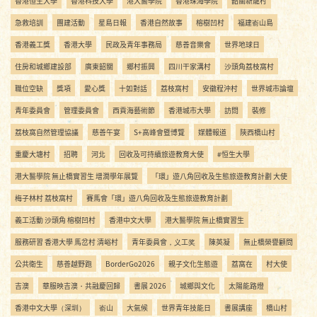
香港恒生大學
香港科技大學
港大醫學院
香港珠海學院
韶關新龍村
急救培訓
團建活動
星島日報
香港自然故事
榕樹凹村
福建嵛山島
香港義工獎
香港大學
民政及青年事務局
慈善音樂會
世界地球日
住房和城鄉建設部
廣東韶關
鄉村振興
四川干家溝村
沙頭角荔枝窩村
職位空缺
獎項
愛心獎
十如對話
荔枝窩村
安徽程沖村
世界城市論壇
青年委員會
管理委員會
西貢海藝術節
香港城市大學
訪問
裝修
荔枝窩自然管理協議
慈善午宴
S+高峰會暨博覽
媒體報道
陝西橋山村
重慶大塘村
招聘
河北
回收及可持續旅遊教育大使
#恒生大學
港大醫學院 無止橋實習生 增潤學年展覽
「環」遊八角回收及生態旅遊教育計劃 大使
梅子林村 荔枝窩村
賽馬會「環」遊八角回收及生態旅遊教育計劃
義工活動 沙頭角 榕樹凹村
香港中文大學
港大醫學院 無止橋實習生
服務研習 香港大學 馬岔村 清峪村
青年委員會，义工奖
陳英凝
無止橋榮譽顧問
公共衛生
慈善越野跑
BorderGo2026
親子文化生態遊
荔窩在
村大使
吉澳
華服映吉澳・共融慶回歸
書展 2026
城鄉與文化
太陽能路燈
香港中文大學（深圳）
嵛山
大氣候
世界青年技能日
書展講座
橋山村