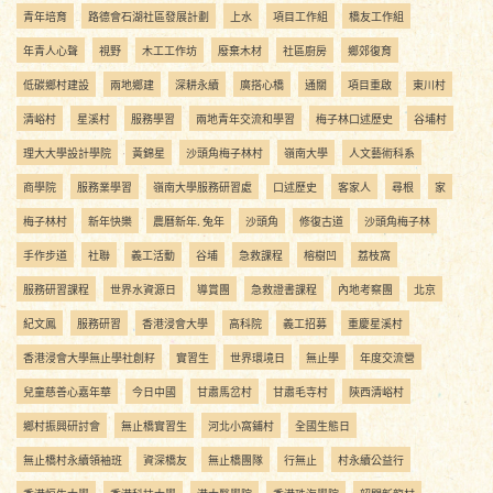
青年培育
路德會石湖社區發展計劃
上水
項目工作組
橋友工作組
年青人心聲
視野
木工工作坊
廢棄木材
社區廚房
鄉郊復育
低碳鄉村建設
兩地鄉建
深耕永續
廣搭心橋
通關
項目重啟
東川村
清峪村
星溪村
服務學習
兩地青年交流和學習
梅子林口述歷史
谷埔村
理大大學設計學院
黃錦星
沙頭角梅子林村
嶺南大學
人文藝術科系
商學院
服務業學習
嶺南大學服務研習處
口述歷史
客家人
尋根
家
梅子林村
新年快樂
農曆新年. 兔年
沙頭角
修復古道
沙頭角梅子林
手作步道
社聯
義工活動
谷埔
急救課程
榕樹凹
荔枝窩
服務研習課程
世界水資源日
導賞團
急救證書課程
內地考察團
北京
紀文鳳
服務研習
香港浸會大學
高科院
義工招募
重慶星溪村
香港浸會大學無止學社創籽
實習生
世界環境日
無止學
年度交流營
兒童慈善心嘉年華
今日中國
甘肅馬岔村
甘肅毛寺村
陝西清峪村
鄉村振興研討會
無止橋實習生
河北小窩鋪村
全國生態日
無止橋村永續領袖班
資深橋友
無止橋團隊
行無止
村永續公益行