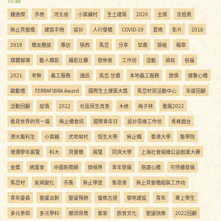
鍾逸傑
手冊
河北省
小窩鋪村
生土建築
2020
主席
沈祖堯
無止貝雷橋
建造手冊
設計
人行便橋
COVID-19
雲南
影片
2018
2019
橋友趣談
專訪
陝西
馬岔
分享
甘肅
領袖
報章
媒體報導
動人橋影
攝影比賽
發佈會
工作坊
活動
項目
祝福
2021
考察
義工服務
通訊
馬岔.甘肅
本地義工服務
旅情
緣繫心橋
啟動禮
TERRAFIBRA Award
國際生土建築大獎
馬岔村民活動中心
年度回顧
活動回顧
疫情
2022
社區民生改善
木櫈
梅子林
書展2022
看見世界的另一端
無止橋會訊
國際青年日
設計思維工作坊
青峰戲台
港大醫科生
小窩鋪
虎地坳村
恒生大學
無止橋
香港大學
醫學院
增潤學年展覽
科大
貝雷橋
展覽
同濟大學
上海社會組織公益創業大賽
金獎
統籌會
中國新聞網
微視界
青年發展
搭建心橋
可持續發展
馬岔村
氣候變化
市集
無止學堂
集思會
無止貝雷橋組裝工作坊
青年委員
聖誕派對
聖誕預熱
復修古道
營地建設
青年
專上學生
多元參與
多元學科
鄉郊保育
客家
飲食文化
聖誕快樂
2022回顧