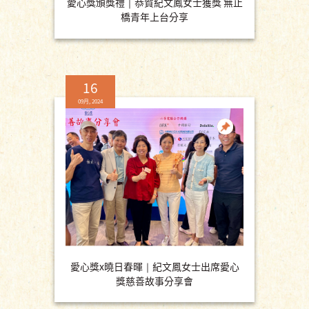
愛心獎頒獎禮｜恭賀紀文鳳女士獲獎 無止
橋青年上台分享
16
09月, 2024
愛心獎x曉日春暉｜紀文鳳女士出席愛心
獎慈善故事分享會