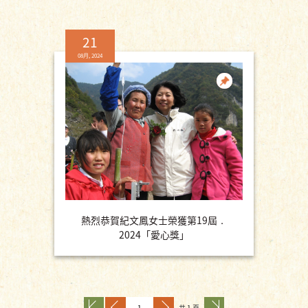
21
08月, 2024
熱烈恭賀紀文鳳女士榮獲第19屆．
2024「愛心獎」
共 1 頁