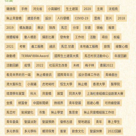
鍾逸傑
手冊
河北省
小窩鋪村
生土建築
2020
主席
沈祖堯
無止貝雷橋
建造手冊
設計
人行便橋
COVID-19
雲南
影片
2018
2019
橋友趣談
專訪
陝西
馬岔
分享
甘肅
領袖
報章
媒體報導
動人橋影
攝影比賽
發佈會
工作坊
活動
項目
祝福
2021
考察
義工服務
通訊
馬岔.甘肅
本地義工服務
旅情
緣繫心橋
啟動禮
TERRAFIBRA Award
國際生土建築大獎
馬岔村民活動中心
年度回顧
活動回顧
疫情
2022
社區民生改善
木櫈
梅子林
書展2022
看見世界的另一端
無止橋會訊
國際青年日
設計思維工作坊
青峰戲台
港大醫科生
小窩鋪
虎地坳村
恒生大學
無止橋
香港大學
醫學院
增潤學年展覽
科大
貝雷橋
展覽
同濟大學
上海社會組織公益創業大賽
金獎
統籌會
中國新聞網
微視界
青年發展
搭建心橋
可持續發展
馬岔村
氣候變化
市集
無止學堂
集思會
無止貝雷橋組裝工作坊
青年委員
聖誕派對
聖誕預熱
復修古道
營地建設
青年
專上學生
多元參與
多元學科
鄉郊保育
客家
飲食文化
聖誕快樂
2022回顧