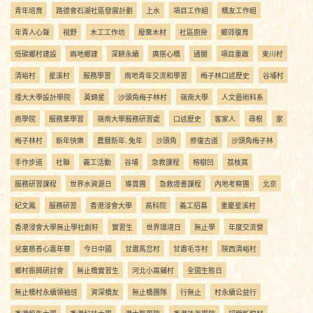
青年培育
路德會石湖社區發展計劃
上水
項目工作組
橋友工作組
年青人心聲
視野
木工工作坊
廢棄木材
社區廚房
鄉郊復育
低碳鄉村建設
兩地鄉建
深耕永續
廣搭心橋
通關
項目重啟
東川村
清峪村
星溪村
服務學習
兩地青年交流和學習
梅子林口述歷史
谷埔村
理大大學設計學院
黃錦星
沙頭角梅子林村
嶺南大學
人文藝術科系
商學院
服務業學習
嶺南大學服務研習處
口述歷史
客家人
尋根
家
梅子林村
新年快樂
農曆新年. 兔年
沙頭角
修復古道
沙頭角梅子林
手作步道
社聯
義工活動
谷埔
急救課程
榕樹凹
荔枝窩
服務研習課程
世界水資源日
導賞團
急救證書課程
內地考察團
北京
紀文鳳
服務研習
香港浸會大學
高科院
義工招募
重慶星溪村
香港浸會大學無止學社創籽
實習生
世界環境日
無止學
年度交流營
兒童慈善心嘉年華
今日中國
甘肅馬岔村
甘肅毛寺村
陝西清峪村
鄉村振興研討會
無止橋實習生
河北小窩鋪村
全國生態日
無止橋村永續領袖班
資深橋友
無止橋團隊
行無止
村永續公益行