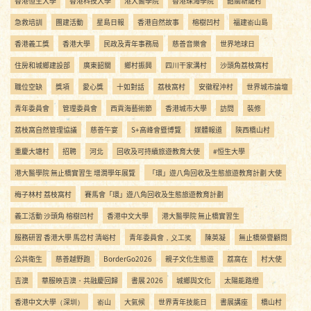
香港恒生大學
香港科技大學
港大醫學院
香港珠海學院
韶關新龍村
急救培訓
團建活動
星島日報
香港自然故事
榕樹凹村
福建嵛山島
香港義工獎
香港大學
民政及青年事務局
慈善音樂會
世界地球日
住房和城鄉建設部
廣東韶關
鄉村振興
四川干家溝村
沙頭角荔枝窩村
職位空缺
獎項
愛心獎
十如對話
荔枝窩村
安徽程沖村
世界城市論壇
青年委員會
管理委員會
西貢海藝術節
香港城市大學
訪問
裝修
荔枝窩自然管理協議
慈善午宴
S+高峰會暨博覽
媒體報道
陝西橋山村
重慶大塘村
招聘
河北
回收及可持續旅遊教育大使
#恒生大學
港大醫學院 無止橋實習生 增潤學年展覽
「環」遊八角回收及生態旅遊教育計劃 大使
梅子林村 荔枝窩村
賽馬會「環」遊八角回收及生態旅遊教育計劃
義工活動 沙頭角 榕樹凹村
香港中文大學
港大醫學院 無止橋實習生
服務研習 香港大學 馬岔村 清峪村
青年委員會，义工奖
陳英凝
無止橋榮譽顧問
公共衛生
慈善越野跑
BorderGo2026
親子文化生態遊
荔窩在
村大使
吉澳
華服映吉澳・共融慶回歸
書展 2026
城鄉與文化
太陽能路燈
香港中文大學（深圳）
嵛山
大氣候
世界青年技能日
書展講座
橋山村