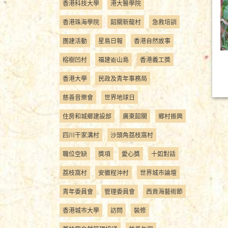
香港科技大學
港大醫學院
香港珠海學院
韶關新龍村
急救培訓
團建活動
星島日報
香港自然故事
榕樹凹村
福建嵛山島
香港義工獎
香港大學
民政及青年事務局
慈善音樂會
世界地球日
住房和城鄉建設部
廣東韶關
鄉村振興
四川干家溝村
沙頭角荔枝窩村
職位空缺
獎項
愛心獎
十如對話
荔枝窩村
安徽程沖村
世界城市論壇
青年委員會
管理委員會
西貢海藝術節
香港城市大學
訪問
裝修