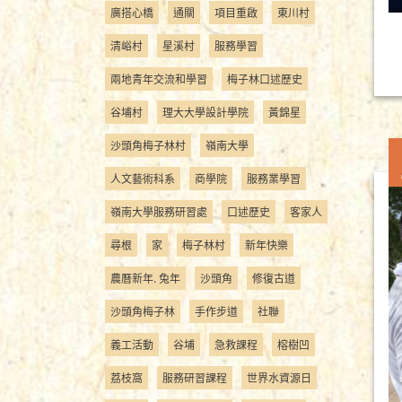
廣搭心橋
通關
項目重啟
東川村
清峪村
星溪村
服務學習
兩地青年交流和學習
梅子林口述歷史
谷埔村
理大大學設計學院
黃錦星
沙頭角梅子林村
嶺南大學
人文藝術科系
商學院
服務業學習
嶺南大學服務研習處
口述歷史
客家人
尋根
家
梅子林村
新年快樂
農曆新年. 兔年
沙頭角
修復古道
沙頭角梅子林
手作步道
社聯
義工活動
谷埔
急救課程
榕樹凹
荔枝窩
服務研習課程
世界水資源日