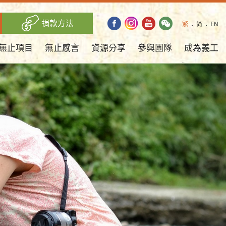
捐款方法
繁
．
简
．
EN
無止項目
無止感言
資源分享
參與團隊
成為義工