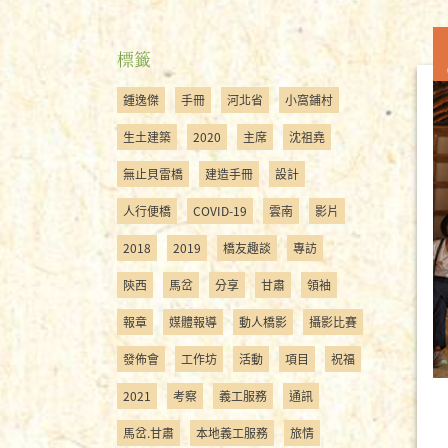
標籤
鍾逸傑
手冊
河北省
小窩鋪村
生土建築
2020
主席
沈祖堯
無止貝雷橋
建造手冊
設計
人行便橋
COVID-19
雲南
影片
2018
2019
橋友趣談
專訪
陝西
馬岔
分享
甘肅
領袖
報章
媒體報導
動人橋影
攝影比賽
發佈會
工作坊
活動
項目
祝福
2021
考察
義工服務
通訊
馬岔.甘肅
本地義工服務
旅情