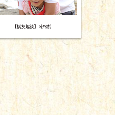
【橋友趣談】陳松齡