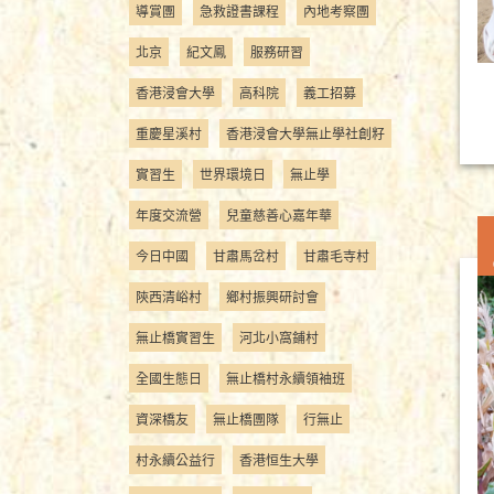
導賞團
急救證書課程
內地考察團
北京
紀文鳳
服務研習
香港浸會大學
高科院
義工招募
重慶星溪村
香港浸會大學無止學社創籽
實習生
世界環境日
無止學
年度交流營
兒童慈善心嘉年華
今日中國
甘肅馬岔村
甘肅毛寺村
陝西清峪村
鄉村振興研討會
無止橋實習生
河北小窩鋪村
全國生態日
無止橋村永續領袖班
資深橋友
無止橋團隊
行無止
村永續公益行
香港恒生大學