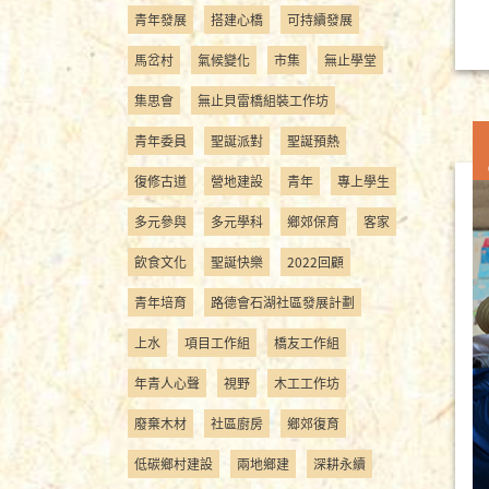
青年發展
搭建心橋
可持續發展
馬岔村
氣候變化
市集
無止學堂
集思會
無止貝雷橋組裝工作坊
青年委員
聖誕派對
聖誕預熱
復修古道
營地建設
青年
專上學生
多元參與
多元學科
鄉郊保育
客家
飲食文化
聖誕快樂
2022回顧
青年培育
路德會石湖社區發展計劃
上水
項目工作組
橋友工作組
年青人心聲
視野
木工工作坊
廢棄木材
社區廚房
鄉郊復育
低碳鄉村建設
兩地鄉建
深耕永續