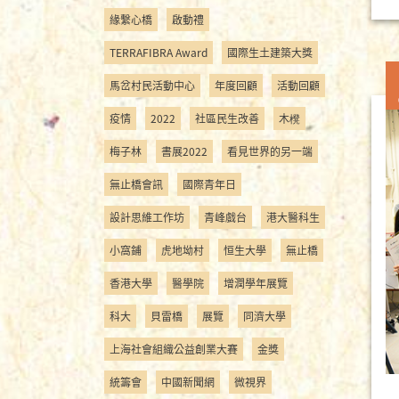
緣繫心橋
啟動禮
TERRAFIBRA Award
國際生土建築大獎
馬岔村民活動中心
年度回顧
活動回顧
疫情
2022
社區民生改善
木櫈
梅子林
書展2022
看見世界的另一端
無止橋會訊
國際青年日
設計思維工作坊
青峰戲台
港大醫科生
小窩鋪
虎地坳村
恒生大學
無止橋
香港大學
醫學院
增潤學年展覽
科大
貝雷橋
展覽
同濟大學
上海社會組織公益創業大賽
金獎
統籌會
中國新聞網
微視界