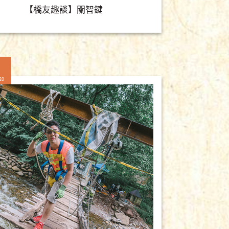
【橋友趣談】關智鍵
20