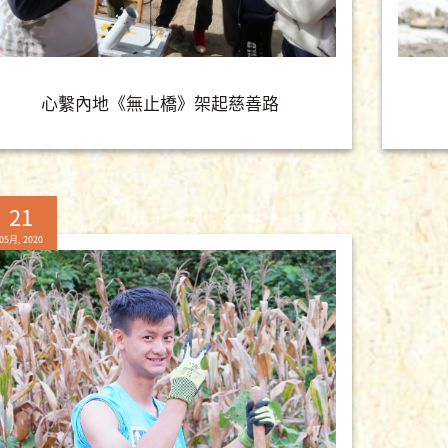
心繫內地《無止橋》架起慈善路
21
05月, 2020