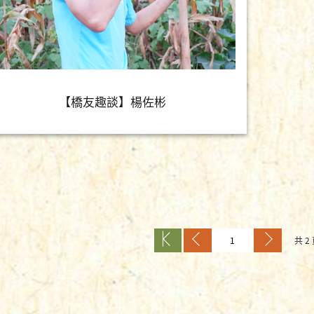
【橋友趣談】楊佐彬
共 2