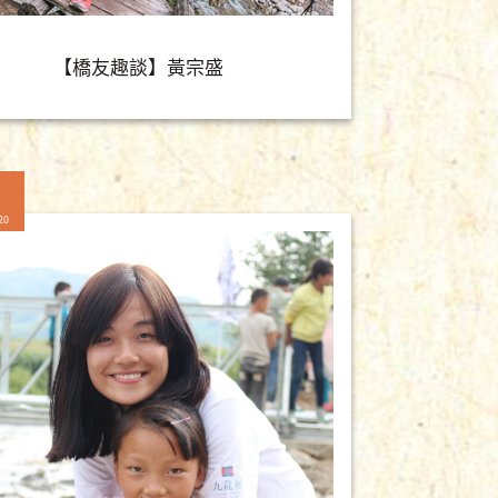
【橋友趣談】黃宗盛
20