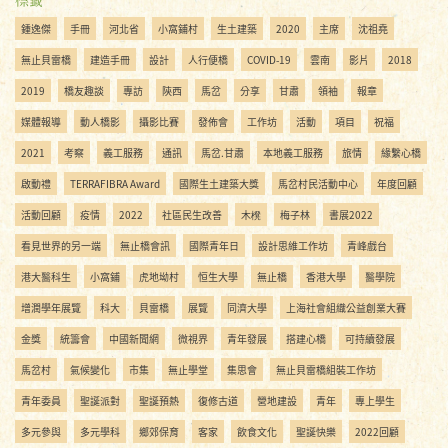
鍾逸傑
手冊
河北省
小窩鋪村
生土建築
2020
主席
沈祖堯
無止貝雷橋
建造手冊
設計
人行便橋
COVID-19
雲南
影片
2018
2019
橋友趣談
專訪
陝西
馬岔
分享
甘肅
領袖
報章
媒體報導
動人橋影
攝影比賽
發佈會
工作坊
活動
項目
祝福
2021
考察
義工服務
通訊
馬岔.甘肅
本地義工服務
旅情
緣繫心橋
啟動禮
TERRAFIBRA Award
國際生土建築大獎
馬岔村民活動中心
年度回顧
活動回顧
疫情
2022
社區民生改善
木櫈
梅子林
書展2022
看見世界的另一端
無止橋會訊
國際青年日
設計思維工作坊
青峰戲台
港大醫科生
小窩鋪
虎地坳村
恒生大學
無止橋
香港大學
醫學院
增潤學年展覽
科大
貝雷橋
展覽
同濟大學
上海社會組織公益創業大賽
金獎
統籌會
中國新聞網
微視界
青年發展
搭建心橋
可持續發展
馬岔村
氣候變化
市集
無止學堂
集思會
無止貝雷橋組裝工作坊
青年委員
聖誕派對
聖誕預熱
復修古道
營地建設
青年
專上學生
多元參與
多元學科
鄉郊保育
客家
飲食文化
聖誕快樂
2022回顧