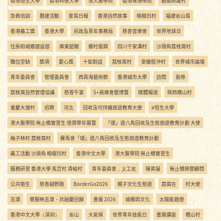
香港恒生大學
香港科技大學
港大醫學院
香港珠海學院
韶關新龍村
急救培訓
團建活動
星島日報
香港自然故事
榕樹凹村
福建嵛山島
香港義工獎
香港大學
民政及青年事務局
慈善音樂會
世界地球日
住房和城鄉建設部
廣東韶關
鄉村振興
四川干家溝村
沙頭角荔枝窩村
職位空缺
獎項
愛心獎
十如對話
荔枝窩村
安徽程沖村
世界城市論壇
青年委員會
管理委員會
西貢海藝術節
香港城市大學
訪問
裝修
荔枝窩自然管理協議
慈善午宴
S+高峰會暨博覽
媒體報道
陝西橋山村
重慶大塘村
招聘
河北
回收及可持續旅遊教育大使
#恒生大學
港大醫學院 無止橋實習生 增潤學年展覽
「環」遊八角回收及生態旅遊教育計劃 大使
梅子林村 荔枝窩村
賽馬會「環」遊八角回收及生態旅遊教育計劃
義工活動 沙頭角 榕樹凹村
香港中文大學
港大醫學院 無止橋實習生
服務研習 香港大學 馬岔村 清峪村
青年委員會，义工奖
陳英凝
無止橋榮譽顧問
公共衛生
慈善越野跑
BorderGo2026
親子文化生態遊
荔窩在
村大使
吉澳
華服映吉澳・共融慶回歸
書展 2026
城鄉與文化
太陽能路燈
香港中文大學（深圳）
嵛山
大氣候
世界青年技能日
書展講座
橋山村