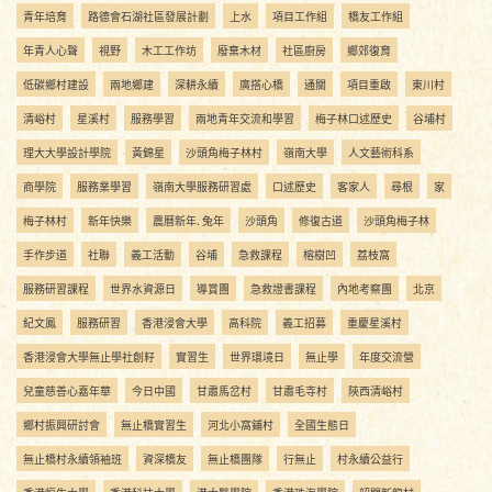
青年培育
路德會石湖社區發展計劃
上水
項目工作組
橋友工作組
年青人心聲
視野
木工工作坊
廢棄木材
社區廚房
鄉郊復育
低碳鄉村建設
兩地鄉建
深耕永續
廣搭心橋
通關
項目重啟
東川村
清峪村
星溪村
服務學習
兩地青年交流和學習
梅子林口述歷史
谷埔村
理大大學設計學院
黃錦星
沙頭角梅子林村
嶺南大學
人文藝術科系
商學院
服務業學習
嶺南大學服務研習處
口述歷史
客家人
尋根
家
梅子林村
新年快樂
農曆新年. 兔年
沙頭角
修復古道
沙頭角梅子林
手作步道
社聯
義工活動
谷埔
急救課程
榕樹凹
荔枝窩
服務研習課程
世界水資源日
導賞團
急救證書課程
內地考察團
北京
紀文鳳
服務研習
香港浸會大學
高科院
義工招募
重慶星溪村
香港浸會大學無止學社創籽
實習生
世界環境日
無止學
年度交流營
兒童慈善心嘉年華
今日中國
甘肅馬岔村
甘肅毛寺村
陝西清峪村
鄉村振興研討會
無止橋實習生
河北小窩鋪村
全國生態日
無止橋村永續領袖班
資深橋友
無止橋團隊
行無止
村永續公益行