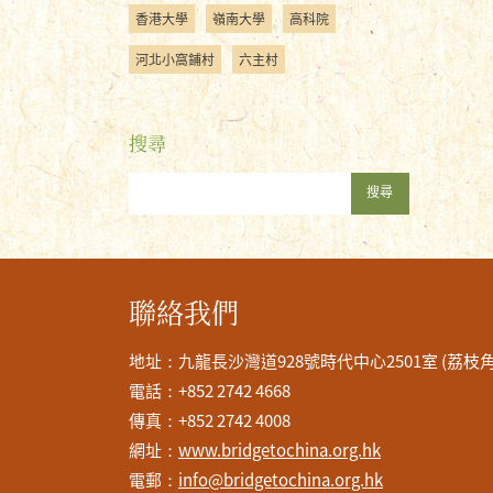
香港大學
嶺南大學
高科院
河北小窩鋪村
六主村
搜尋
搜尋
聯絡我們
地址：九龍長沙灣道928號時代中心2501室 (荔枝
電話：+852 2742 4668
傳真：+852 2742 4008
網址：
www.bridgetochina.org.hk
電郵：
info@bridgetochina.org.hk