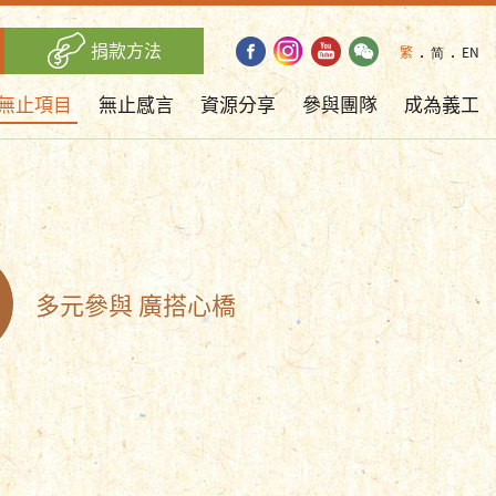
捐款方法
繁
．
简
．
EN
無止項目
無止感言
資源分享
參與團隊
成為義工
多元參與 廣搭心橋