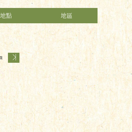
地點
地區
 頁