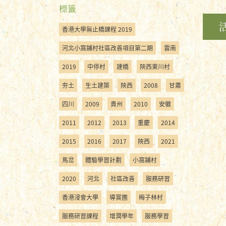
標籤
香港大學無止橋課程 2019
河北小窩鋪村社區改善項目第二期
雲南
2019
中停村
建橋
陝西東川村
夯土
生土建築
陝西
2008
甘肅
四川
2009
貴州
2010
安徽
2011
2012
2013
重慶
2014
2015
2016
2017
陜西
2021
馬岔
體驗學習計劃
小窩鋪村
2020
河北
社區改善
服務研習
香港浸會大學
導賞團
梅子林村
服務研習課程
增潤學年
服務學習