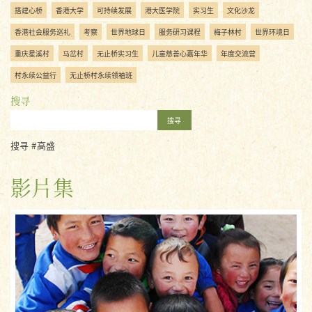
搭建心桥
香港大学
可持续发展
港大医学院
实习生
文化沙龙
香港社会服务巡礼
考察
世界地球日
服务研习课程
梅子林村
世界环境日
重庆星溪村
马岔村
无止桥实习生
儿童慈善心嘉年华
年度交流营
村永续公益行
无止桥村永续领袖班
搜寻
搜寻
搜寻 #高盛
影片集