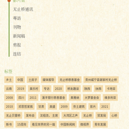
无止桥通讯
專訪
刊物
新闻稿
剪报
连结
标签
乡土
中国
土房子
媒体报导
无止桥慈善基金
贵州威宁县谢家村无止桥
云南
2019
美乐村
专访
2020
桥友趣谈
陕西
陜西
卡地亚
2008
四川
2011
滙丰银行慈善基金
奥雅纳
大梦基金会
维多利亚
2010
邓思哲家族
甘肃
高盛
2009
夯土建筑
影片
2021
无止贝雷桥
发布会
沈祖尧， 主席
大湾区之声
无止桥
贸发局
心桥
新书
15周年
看见世界的另一端
中国新闻网
微视界
青年发展