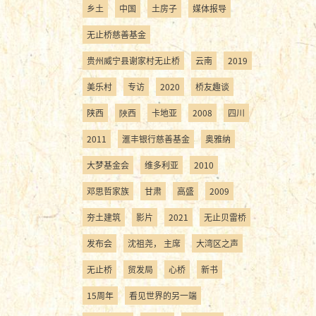
乡土
中国
土房子
媒体报导
无止桥慈善基金
贵州威宁县谢家村无止桥
云南
2019
美乐村
专访
2020
桥友趣谈
陕西
陜西
卡地亚
2008
四川
2011
滙丰银行慈善基金
奥雅纳
大梦基金会
维多利亚
2010
邓思哲家族
甘肃
高盛
2009
夯土建筑
影片
2021
无止贝雷桥
发布会
沈祖尧， 主席
大湾区之声
无止桥
贸发局
心桥
新书
15周年
看见世界的另一端