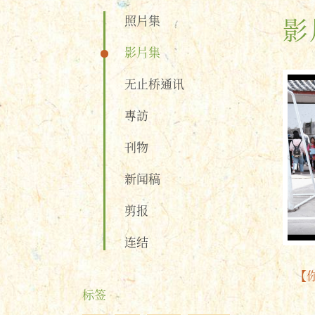
照片集
影
影片集
无止桥通讯
專訪
刊物
新闻稿
剪报
连结
【
标签