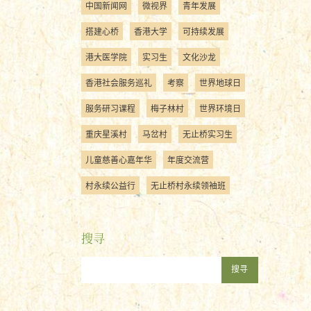
中国新闻网
微视界
青年发展
搭建心桥
香港大学
可持续发展
港大医学院
实习生
文化沙龙
香港社会服务巡礼
考察
世界地球日
服务研习课程
梅子林村
世界环境日
重庆星溪村
马岔村
无止桥实习生
儿童慈善心嘉年华
年度交流营
村永续公益行
无止桥村永续领袖班
搜寻
搜寻