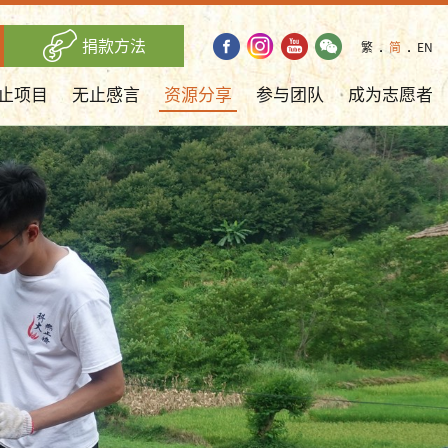
捐款方法
繁
．
简
．
EN
止项目
无止感言
资源分享
参与团队
成为志愿者