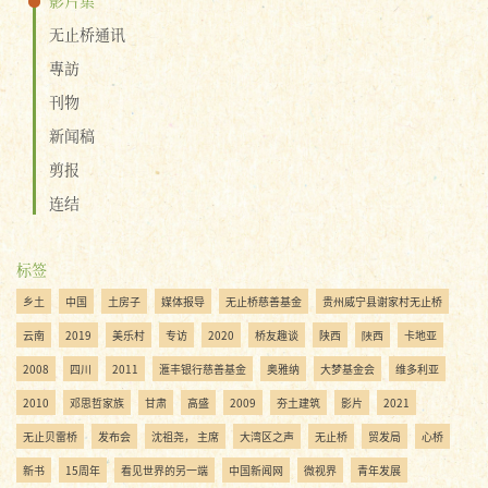
无止桥通讯
專訪
刊物
新闻稿
剪报
连结
标签
乡土
中国
土房子
媒体报导
无止桥慈善基金
贵州威宁县谢家村无止桥
云南
2019
美乐村
专访
2020
桥友趣谈
陕西
陜西
卡地亚
2008
四川
2011
滙丰银行慈善基金
奥雅纳
大梦基金会
维多利亚
2010
邓思哲家族
甘肃
高盛
2009
夯土建筑
影片
2021
无止贝雷桥
发布会
沈祖尧， 主席
大湾区之声
无止桥
贸发局
心桥
新书
15周年
看见世界的另一端
中国新闻网
微视界
青年发展