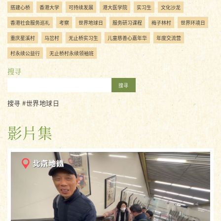
搭建心桥
香港大学
可持续发展
港大医学院
实习生
文化沙龙
香港社会服务巡礼
考察
世界地球日
服务研习课程
梅子林村
世界环境日
重庆星溪村
马岔村
无止桥实习生
儿童慈善心嘉年华
年度交流营
村永续公益行
无止桥村永续领袖班
搜寻
搜寻
搜寻 #世界地球日
影片集