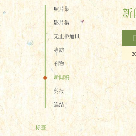
照片集
新
影片集
无止桥通讯
專訪
2
刊物
新闻稿
剪报
连结
标签