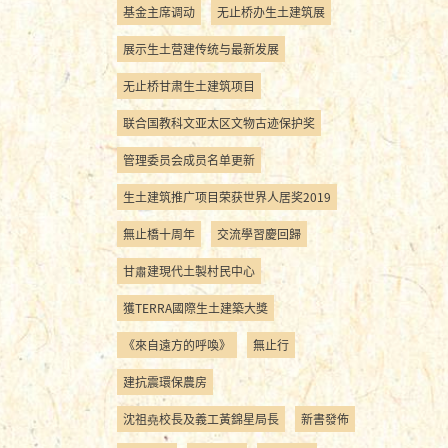
基金主席调动
无止桥办生土建筑展
展示生土营建传统与最新发展
无止桥甘肃生土建筑项目
联合国教科文亚太区文物古迹保护奖
管理委员会成员名单更新
生土建筑推广项目荣获世界人居奖2019
無止橋十周年
交流學習慶回歸
甘肅建現代土製村民中心
獲TERRA國際生土建築大獎
《來自遠方的呼喚》
無止行
建抗震環保農房
沈祖堯校長及義工黃錦星局長
新書發佈