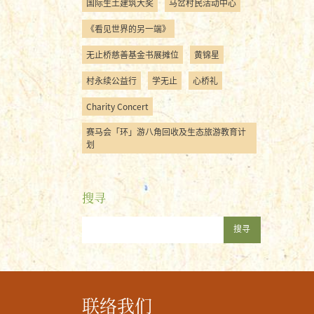
国际生土建筑大奖
马岔村民活动中心
《看见世界的另一端》
无止桥慈善基金书展摊位
黄锦星
村永续公益行
学无止
心桥礼
Charity Concert
赛马会「环」游八角回收及生态旅游教育计
划
搜寻
搜寻
联络我们