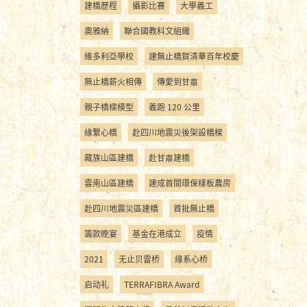
建橋歷程
攝影比賽
大學義工
奧雅納
聯合國教科文組織
維多利亞學校
建無止橋賀清華百年校慶
無止橋薪火相傳
傳愛到甘肅
親子橋樑模型
義跑 120 公里
緣繫心橋
赴四川地震災後架設橋樑
藏族山區建橋
赴甘肅建橋
雲南山區建橋
建成首間環保樣板農房
赴四川地震災區建橋
首批無止橋
籌款晚宴
基金在港成立
疫情
2021
无止贝雷桥
缘系心桥
启动礼
TERRAFIBRA Award