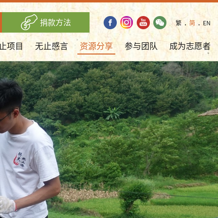
捐款方法
繁
．
简
．
EN
止项目
无止感言
资源分享
参与团队
成为志愿者