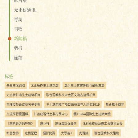
无止桥通讯
專訪
刊物
新闻稿
剪报
连结
标签
基金主席调动
无止桥办生土建筑展
展示生土营建传统与最新发展
无止桥甘肃生土建筑项目
联合国教科文亚太区文物古迹保护奖
管理委员会成员名单更新
生土建筑推广项目荣获世界人居奖2019
無止橋十周年
交流學習慶回歸
甘肅建現代土製村民中心
獲TERRA國際生土建築大獎
《來自遠方的呼喚》
無止行
建抗震環保農房
沈祖堯校長及義工黃錦星局長
新書發佈
建橋歷程
攝影比賽
大學義工
奧雅納
聯合國教科文組織