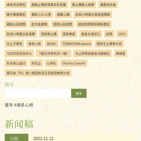
維多利亞學校
建無止橋賀清華百年校慶
無止橋薪火相傳
傳愛到甘肅
親子橋樑模型
義跑 120 公里
緣繫心橋
赴四川地震災後架設橋樑
藏族山區建橋
赴甘肅建橋
雲南山區建橋
建成首間環保樣板農房
赴四川地震災區建橋
首批無止橋
籌款晚宴
基金在港成立
疫情
2021
无止贝雷桥
缘系心桥
启动礼
TERRAFIBRA Award
国际生土建筑大奖
马岔村民活动中心
《看见世界的另一端》
无止桥慈善基金书展摊位
黄锦星
村永续公益行
学无止
心桥礼
Charity Concert
赛马会「环」游八角回收及生态旅游教育计划
搜寻
搜寻
搜寻 #缘系心桥
新闻稿
日期
2021.11.12