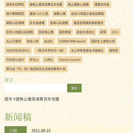
維多利亞學校
建無止橋賀清華百年校慶
無止橋薪火相傳
傳愛到甘肅
親子橋樑模型
義跑 120 公里
緣繫心橋
赴四川地震災後架設橋樑
藏族山區建橋
赴甘肅建橋
雲南山區建橋
建成首間環保樣板農房
赴四川地震災區建橋
首批無止橋
籌款晚宴
基金在港成立
疫情
2021
无止贝雷桥
缘系心桥
启动礼
TERRAFIBRA Award
国际生土建筑大奖
马岔村民活动中心
《看见世界的另一端》
无止桥慈善基金书展摊位
黄锦星
村永续公益行
学无止
心桥礼
Charity Concert
赛马会「环」游八角回收及生态旅游教育计划
搜寻
搜寻
搜寻 #建無止橋賀清華百年校慶
新闻稿
日期
2011.08.15