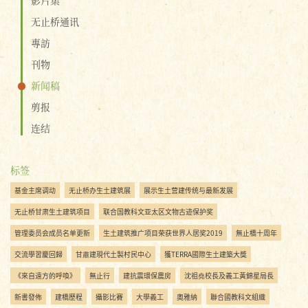
无止桥通讯
專訪
刊物
新闻稿
剪报
连结
标签
基金主席调动
无止桥办生土建筑展
展示生土营建传统与最新发展
无止桥甘肃生土建筑项目
联合国教科文亚太区文物古迹保护奖
管理委员会成员名单更新
生土建筑推广项目荣获世界人居奖2019
無止橋十周年
交流學習慶回歸
甘肅建現代土製村民中心
獲TERRA國際生土建築大獎
《來自遠方的呼喚》
無止行
建抗震環保農房
沈祖堯校長及義工黃錦星局長
新書發佈
建橋歷程
攝影比賽
大學義工
奧雅納
聯合國教科文組織