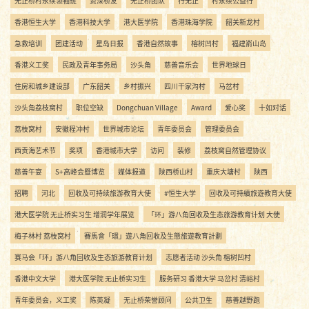
无止桥村永续领袖班
资深桥友
无止桥团队
行无止
村永续公益行
香港恒生大学
香港科技大学
港大医学院
香港珠海学院
韶关新龙村
急救培训
团建活动
星岛日报
香港自然故事
榕树凹村
福建嵛山岛
香港义工奖
民政及青年事务局
沙头角
慈善音乐会
世界地球日
住房和城乡建设部
广东韶关
乡村振兴
四川干家沟村
马岔村
沙头角荔枝窝村
职位空缺
Dongchuan Village
Award
爱心奖
十如对话
荔枝窝村
安徽程冲村
世界城市论坛
青年委员会
管理委员会
西贡海艺术节
奖项
香港城市大学
访问
装修
荔枝窝自然管理协议
慈善午宴
S+高峰会暨博览
媒体报道
陕西桥山村
重庆大塘村
陕西
招聘
河北
回收及可持续旅游教育大使
#恒生大学
回收及可持續旅遊教育大使
港大医学院 无止桥实习生 增润学年展览
「环」游八角回收及生态旅游教育计划 大使
梅子林村 荔枝窝村
賽馬會「環」遊八角回收及生態旅遊教育計劃
赛马会「环」游八角回收及生态旅游教育计划
志愿者活动 沙头角 榕树凹村
香港中文大学
港大医学院 无止桥实习生
服务研习 香港大学 马岔村 清峪村
青年委员会，义工奖
陈英凝
无止桥荣誉顾问
公共卫生
慈善越野跑