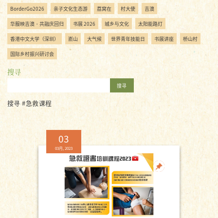
BorderGo2026
亲子文化生态游
荔窝在
村大使
吉澳
华服映吉澳・共融庆回归
书展 2026
城乡与文化
太阳能路灯
香港中文大学（深圳）
嵛山
大气候
世界青年技能日
书展讲座
桥山村
国际乡村振兴研讨会
搜寻
搜寻
搜寻 #急救课程
03
03月, 2023