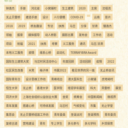
钟逸杰
手册
河北省
小窝铺村
生土建筑
2020
主席
沈祖尧
无止贝雷桥
建造手册
设计
人行便橋
COVID-19
云南
影片
2018
2019
桥友趣谈
专访
陝西
马岔
分享
甘肃
锺逸杰
领袖
报章
媒体报导
动人桥影
摄影比赛
发布会
工作坊
活动
项目
祝福
2021
陜西
考察
义工服务
通讯
马岔.甘肃
本地义工服务
旅情
缘系心桥
启动礼
TERRAFIBRA Award
国际生土建筑大奖
马岔村民活动中心
年度回顾
活动回顾
疫情
2022
社区民生改善
木凳
梅子林
书展2022
看见世界的另一端
无止桥会讯
国际青年日
设计思维工作坊
青峰戏台
港大医科生
小窝铺
虎地坳村
恒生大学
无止桥
香港大学
医学院
增润学年展览
科大
貝雷桥
展览
同济大学
上海社会组织公益创业大赛
金奖
统筹会
中国新闻网
微视界
青年发展
搭建心桥
可持续发展
马岔村
气候变化
市集
无止学堂
集思会
无止贝雷桥组装工作坊
青年委員
圣诞派对
圣诞预热
青年委员
复修古道
营地建设
青年
专上学生
多元参与
多元学科
乡郊保育