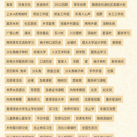
客家
饮食文化
圣诞快乐
2022回顾
青年培育
路德会石湖社区发展计划
上水 #虎地坳村
项目工作组
桥友工作组
年青人心声
视野
木工工作坊
废弃木材
社区厨房
乡郊复育
低碳乡村建设
两地乡建
深耕永续
广搭心桥
通关
项目重启
东川村
人行便桥
清峪村
星溪村
服务学习
两地青年交流和学习
梅子林口述历史
谷埔村
理大大学设计学院
黄锦星
沙头角梅子林村
岭南大学
人文艺术科系
商学院
服务业学习
岭南大学服务研习处
口述历史
客家人
寻根
家
梅子林村
新年快乐
农历新年. 兔年
沙头角
修复古道
沙头角梅子林
手作步道
社联
志愿者活动
谷埔
急救课程
榕树凹
荔枝窝
服务研习课程
世界水资源日
导赏团
急救证书课程
内地考察团
北京
纪文凤
內地考察團
服务研习
香港浸会大学
高科院
志愿者招募
重庆星溪村
香港浸会大学无止学社创籽
实习生
世界环境日
无止学
年度交流营
儿童慈善心嘉年华
今日中国
甘肃马岔村
甘肃毛寺村
陕西清峪村
乡村振兴研讨会
无止桥实习生
河北小窝铺村
全国生态日