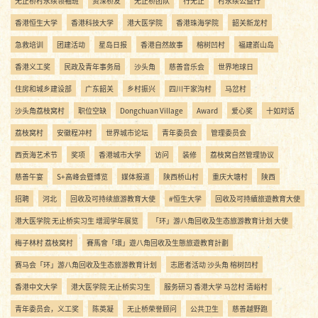
无止桥村永续领袖班
资深桥友
无止桥团队
行无止
村永续公益行
香港恒生大学
香港科技大学
港大医学院
香港珠海学院
韶关新龙村
急救培训
团建活动
星岛日报
香港自然故事
榕树凹村
福建嵛山岛
香港义工奖
民政及青年事务局
沙头角
慈善音乐会
世界地球日
住房和城乡建设部
广东韶关
乡村振兴
四川干家沟村
马岔村
沙头角荔枝窝村
职位空缺
Dongchuan Village
Award
爱心奖
十如对话
荔枝窝村
安徽程冲村
世界城市论坛
青年委员会
管理委员会
西贡海艺术节
奖项
香港城市大学
访问
装修
荔枝窝自然管理协议
慈善午宴
S+高峰会暨博览
媒体报道
陕西桥山村
重庆大塘村
陕西
招聘
河北
回收及可持续旅游教育大使
#恒生大学
回收及可持續旅遊教育大使
港大医学院 无止桥实习生 增润学年展览
「环」游八角回收及生态旅游教育计划 大使
梅子林村 荔枝窝村
賽馬會「環」遊八角回收及生態旅遊教育計劃
赛马会「环」游八角回收及生态旅游教育计划
志愿者活动 沙头角 榕树凹村
香港中文大学
港大医学院 无止桥实习生
服务研习 香港大学 马岔村 清峪村
青年委员会，义工奖
陈英凝
无止桥荣誉顾问
公共卫生
慈善越野跑