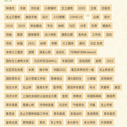
钟逸杰
手册
河北省
小窝铺村
生土建筑
2020
主席
沈祖尧
无止贝雷桥
建造手册
设计
人行便橋
COVID-19
云南
影片
2018
2019
桥友趣谈
专访
陝西
马岔
分享
甘肃
锺逸杰
领袖
报章
媒体报导
动人桥影
摄影比赛
发布会
工作坊
活动
项目
祝福
2021
陜西
考察
义工服务
通讯
马岔.甘肃
本地义工服务
旅情
缘系心桥
启动礼
TERRAFIBRA Award
国际生土建筑大奖
马岔村民活动中心
年度回顾
活动回顾
疫情
2022
社区民生改善
木凳
梅子林
书展2022
看见世界的另一端
无止桥会讯
国际青年日
设计思维工作坊
青峰戏台
港大医科生
小窝铺
虎地坳村
恒生大学
无止桥
香港大学
医学院
增润学年展览
科大
貝雷桥
展览
同济大学
上海社会组织公益创业大赛
金奖
统筹会
中国新闻网
微视界
青年发展
搭建心桥
可持续发展
马岔村
气候变化
市集
无止学堂
集思会
无止贝雷桥组装工作坊
青年委員
圣诞派对
圣诞预热
青年委员
复修古道
营地建设
青年
专上学生
多元参与
多元学科
乡郊保育