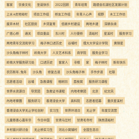
客家
饮食文化
圣诞快乐
2022回顾
青年培育
路德会石湖社区发展计划
上水 #虎地坳村
项目工作组
桥友工作组
年青人心声
视野
木工工作坊
废弃木材
社区厨房
乡郊复育
低碳乡村建设
两地乡建
深耕永续
广搭心桥
通关
项目重启
东川村
人行便桥
清峪村
星溪村
服务学习
两地青年交流和学习
梅子林口述历史
谷埔村
理大大学设计学院
黄锦星
沙头角梅子林村
岭南大学
人文艺术科系
商学院
服务业学习
岭南大学服务研习处
口述历史
客家人
寻根
家
梅子林村
新年快乐
农历新年. 兔年
沙头角
修复古道
沙头角梅子林
手作步道
社联
志愿者活动
谷埔
急救课程
榕树凹
荔枝窝
服务研习课程
世界水资源日
导赏团
急救证书课程
内地考察团
北京
纪文凤
內地考察團
服务研习
香港浸会大学
高科院
志愿者招募
重庆星溪村
香港浸会大学无止学社创籽
实习生
世界环境日
无止学
年度交流营
儿童慈善心嘉年华
今日中国
甘肃马岔村
甘肃毛寺村
陕西清峪村
乡村振兴研讨会
无止桥实习生
河北小窝铺村
全国生态日