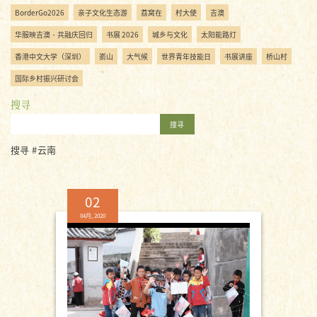
BorderGo2026
亲子文化生态游
荔窝在
村大使
吉澳
华服映吉澳・共融庆回归
书展 2026
城乡与文化
太阳能路灯
香港中文大学（深圳）
嵛山
大气候
世界青年技能日
书展讲座
桥山村
国际乡村振兴研讨会
搜寻
搜寻
搜寻 #云南
02
04月, 2020