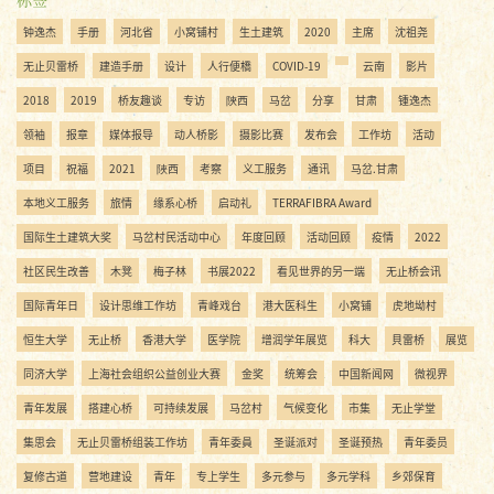
钟逸杰
手册
河北省
小窝铺村
生土建筑
2020
主席
沈祖尧
无止贝雷桥
建造手册
设计
人行便橋
COVID-19
云南
影片
2018
2019
桥友趣谈
专访
陝西
马岔
分享
甘肃
锺逸杰
领袖
报章
媒体报导
动人桥影
摄影比赛
发布会
工作坊
活动
项目
祝福
2021
陜西
考察
义工服务
通讯
马岔.甘肃
本地义工服务
旅情
缘系心桥
启动礼
TERRAFIBRA Award
国际生土建筑大奖
马岔村民活动中心
年度回顾
活动回顾
疫情
2022
社区民生改善
木凳
梅子林
书展2022
看见世界的另一端
无止桥会讯
国际青年日
设计思维工作坊
青峰戏台
港大医科生
小窝铺
虎地坳村
恒生大学
无止桥
香港大学
医学院
增润学年展览
科大
貝雷桥
展览
同济大学
上海社会组织公益创业大赛
金奖
统筹会
中国新闻网
微视界
青年发展
搭建心桥
可持续发展
马岔村
气候变化
市集
无止学堂
集思会
无止贝雷桥组装工作坊
青年委員
圣诞派对
圣诞预热
青年委员
复修古道
营地建设
青年
专上学生
多元参与
多元学科
乡郊保育