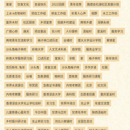
客家
饮食文化
圣诞快乐
2022回顾
青年培育
路德会石湖社区发展计划
上水 #虎地坳村
项目工作组
桥友工作组
年青人心声
视野
木工工作坊
废弃木材
社区厨房
乡郊复育
低碳乡村建设
两地乡建
深耕永续
广搭心桥
通关
项目重启
东川村
人行便桥
清峪村
星溪村
服务学习
两地青年交流和学习
梅子林口述历史
谷埔村
理大大学设计学院
黄锦星
沙头角梅子林村
岭南大学
人文艺术科系
商学院
服务业学习
岭南大学服务研习处
口述历史
客家人
寻根
家
梅子林村
新年快乐
农历新年. 兔年
沙头角
修复古道
沙头角梅子林
手作步道
社联
志愿者活动
谷埔
急救课程
榕树凹
荔枝窝
服务研习课程
世界水资源日
导赏团
急救证书课程
内地考察团
北京
纪文凤
內地考察團
服务研习
香港浸会大学
高科院
志愿者招募
重庆星溪村
香港浸会大学无止学社创籽
实习生
世界环境日
无止学
年度交流营
儿童慈善心嘉年华
今日中国
甘肃马岔村
甘肃毛寺村
陕西清峪村
乡村振兴研讨会
无止桥实习生
河北小窝铺村
全国生态日