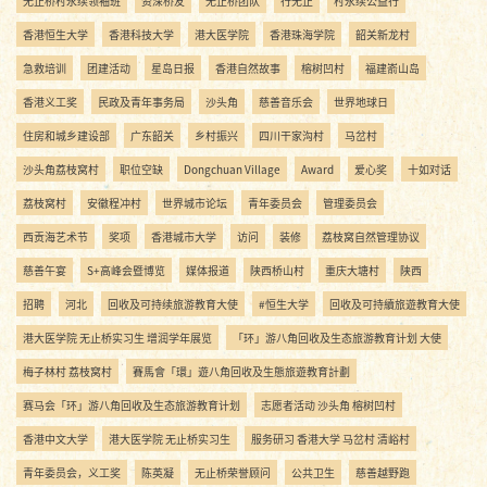
无止桥村永续领袖班
资深桥友
无止桥团队
行无止
村永续公益行
香港恒生大学
香港科技大学
港大医学院
香港珠海学院
韶关新龙村
急救培训
团建活动
星岛日报
香港自然故事
榕树凹村
福建嵛山岛
香港义工奖
民政及青年事务局
沙头角
慈善音乐会
世界地球日
住房和城乡建设部
广东韶关
乡村振兴
四川干家沟村
马岔村
沙头角荔枝窝村
职位空缺
Dongchuan Village
Award
爱心奖
十如对话
荔枝窝村
安徽程冲村
世界城市论坛
青年委员会
管理委员会
西贡海艺术节
奖项
香港城市大学
访问
装修
荔枝窝自然管理协议
慈善午宴
S+高峰会暨博览
媒体报道
陕西桥山村
重庆大塘村
陕西
招聘
河北
回收及可持续旅游教育大使
#恒生大学
回收及可持續旅遊教育大使
港大医学院 无止桥实习生 增润学年展览
「环」游八角回收及生态旅游教育计划 大使
梅子林村 荔枝窝村
賽馬會「環」遊八角回收及生態旅遊教育計劃
赛马会「环」游八角回收及生态旅游教育计划
志愿者活动 沙头角 榕树凹村
香港中文大学
港大医学院 无止桥实习生
服务研习 香港大学 马岔村 清峪村
青年委员会，义工奖
陈英凝
无止桥荣誉顾问
公共卫生
慈善越野跑