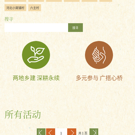
河北小窝铺村
六主村
搜寻
搜寻
两地乡建 深耕永续
多元参与 广搭心桥
所有活动
共 1 页