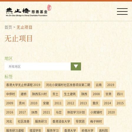
首页
>
无止项目
无止项目
地区
所有地区
标签
香港大学无止桥课程 2019
河北小窝铺村社区改善项目第二期
云南
2019
中停村
建桥
陕西东川村
夯土
生土建筑
陕西
2008
甘肃
四川
2009
贵州
2010
安徽
2011
2012
2013
重庆
2014
2015
2016
2017
陜西
2021
马岔
体验学习计划
小窝铺村
2020
河北
社区改善
服务研习
香港浸会大学
导赏团
梅子林村
服务研习课程
增润学年
服务学习
香港大学
岭南大学
高科院