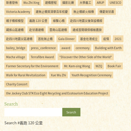
新書發佈
Wu Zhi Xing
建橋歷程
攝影比賽
大學義工
ARUP
UNESCO
Victoria Academy
建無止橋賀清華百年校慶
無止橋薪火相傳
傳愛到甘肅
親子橋樑模型
義跑 120 公里
緣繫心橋
赴四川地震災後架設橋樑
藏族山區建橋
赴甘肅建橋
雲南山區建橋
建成首間環保樣板農房
赴四川地震災區建橋
首批無止橋
Gala Dinner
基金在港成立
疫情
2021
bailey_bridge
press_conference
award
ceremony
Building with Earth
Macha village
Terrafibre Award
"Discover the Other Side of the World"
Former Secretary for the Environment
Mr. Kam-sing Wong
WZQ
Book Fair
Walk for Rural Revitalization
Xue Wu Zhi
Youth Recognition Ceremony
Charity Concert
the Jockey Club STK Eco Eight Recycling and Ecotourism Education Project
Search
Search
Search #義跑 120 公里