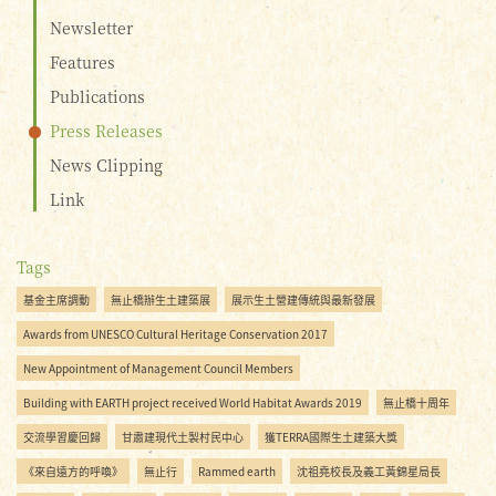
Newsletter
Features
Publications
Press Releases
News Clipping
Link
Tags
基金主席調動
無止橋辦生土建築展
展示生土營建傳統與最新發展
Awards from UNESCO Cultural Heritage Conservation 2017
New Appointment of Management Council Members
Building with EARTH project received World Habitat Awards 2019
無止橋十周年
交流學習慶回歸
甘肅建現代土製村民中心
獲TERRA國際生土建築大獎
《來自遠方的呼喚》
無止行
Rammed earth
沈祖堯校長及義工黃錦星局長