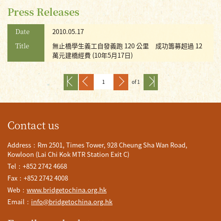
Press Releases
Date
2010.05.17
Title
無止橋學生義工自發義跑 120 公里 成功籌募超過 12
萬元建橋經費 (10年5月17日)
of 1
Contact us
Address：Rm 2501, Times Tower, 928 Cheung Sha Wan Road,
Kowloon (Lai Chi Kok MTR Station Exit C)
Tel：+852 2742 4668
Fax：+852 2742 4008
Web：
www.bridgetochina.org.hk
Email：
info@bridgetochina.org.hk