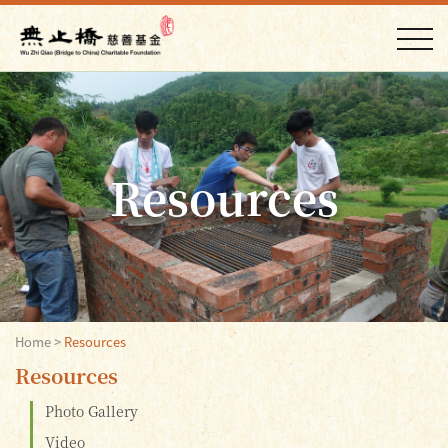
Resources
Home
>
Resources
Resources
Photo Gallery
Video