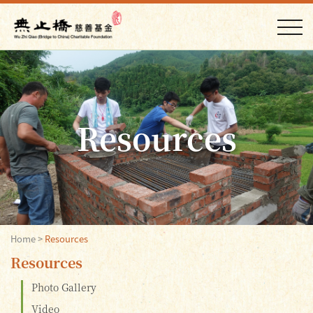
Resources
Home
>
Resources
Resources
Photo Gallery
Video