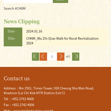
Search #CHNM
News Clipping
Date
2024.01.16
Title
CHNM_Wu Zhi Qiao Walk for Rural Revitalization
2024
of 1
Contact us
Address：Rm 2501, Times Tower, 928 Cheung Sha Wan Road,
Kowloon (Lai Chi Kok MTR Station Exit C)
Tel：+852 2742 4668
Fax：+852 2742 4008
Web：
www.bridgetochina.org.hk