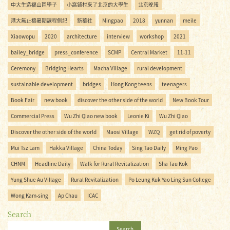
中大生造福山區學子
小窩鋪村來了北京的大學生
北京晚報
港大無止橋暑期課程側記
新華社
Mingpao
2018
yunnan
meile
Xiaowopu
2020
architecture
interview
workshop
2021
bailey_bridge
press_conference
SCMP
Central Market
11-11
Ceremony
Bridging Hearts
Macha Village
rural development
sustainable development
bridges
Hong Kong teens
teenagers
Book Fair
new book
discover the other side of the world
New Book Tour
Commercial Press
Wu Zhi Qiao new book
Leonie Ki
Wu Zhi Qiao
Discover the other side of the world
Maosi Village
WZQ
get rid of poverty
Mui Tsz Lam
Hakka Village
China Today
Sing Tao Daily
Ming Pao
CHNM
Headline Daily
Walk for Rural Revitalization
Sha Tau Kok
Yung Shue Au Village
Rural Revitalization
Po Leung Kuk Yao Ling Sun College
Wong Kam-sing
Ap Chau
ICAC
Search
Search