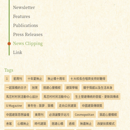
Newsletter
Features
Publications
Press Releases
News Clipping
Link
Tags
1
星周刊
十年愛無止
無止橋十周年
七大校長合唱齊支持好難得
一起築橋的日子
旭茉
搭建心靈橋樑
建築學報
關乎情感以及生活本身
馬岔村村民活動中心設計
馬岔村村民活動中心
生土營建傳統的發掘、更新與傳承
U Magazine
單冬怡 – 築夢．築橋
走向公民建築
中國建築傳媒獎
中國建築思想論壇
東周刊
必須讓雙手玷污
Cosmopolitan
築起心靈橋樑
舍客
心橋無止
時代建築
搭建心橋
透視
無盡無止
改變扶貧模式